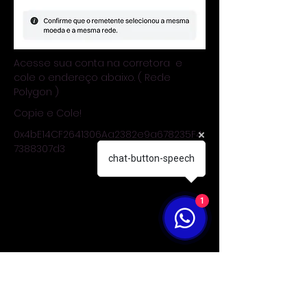
Acesse sua conta na corretora e
cole o endereço abaixo. ( Rede
Polygon )
Copie e Cole!
0x4bE14CF2641306Aa2382e9a678235F4
7388307d3
chat-button-speech
1